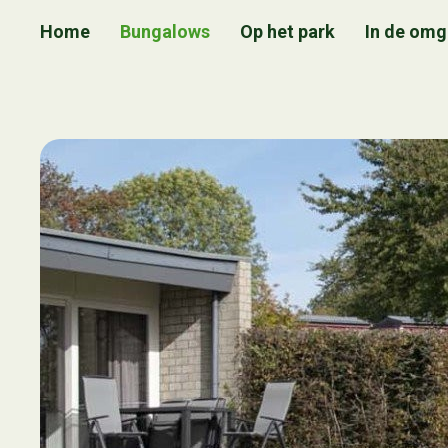
Home
Bungalows
Op het park
In de omg