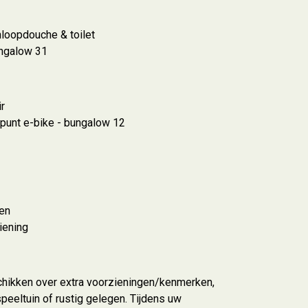
loopdouche & toilet
ungalow 31
r
punt e-bike - bungalow 12
den
iening
hikken over extra voorzieningen/kenmerken,
speeltuin of rustig gelegen. Tijdens uw