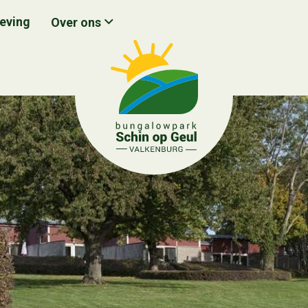
eving
Over ons