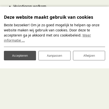
Huisdieren welkom
Huisdiervrij
×
Deze website maakt gebruik van cookies
Televisie op slaapkamer
Bungalows voor 2, 4, 6, 8, 10 en 12
Regendouche
Beste bezoeker! Om je zo goed mogelijk te helpen op onze
personen
Vloerverwarming in badkamer
website maken wij gebruik van cookies. Door deze te
accepteren ga je akkoord met ons cookiebeleid.
Meer
Bubbelbad
Komt u samen of met de hele familie? Wij
informatie ...
Ligging aan de buitenrand
hebben bungalows geschikt voor 2, 4, 6, 8,
Ligging op het zuiden
10 en 12 personen!
Nabij centrumvoorzieningen
Accepteren
Aanpassen
Afwijzen
Bekijk alle accommodaties
Rustig gelegen
Rustig gelegen.
De inrichting van de bungalows kan onderling verschillen.